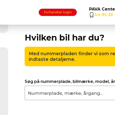
PAVA Cente
Forhandler login
44 95 36
Hvilken bil har du?
Med nummerpladen finder vi som regel
indtaste detaljerne.
Søg på nummerplade, bilmærke, model, å