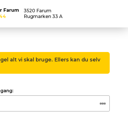
r Farum
3520 Farum
 44
Rugmarken 33 A
 alt vi skal bruge. Ellers kan du selv
rgang: